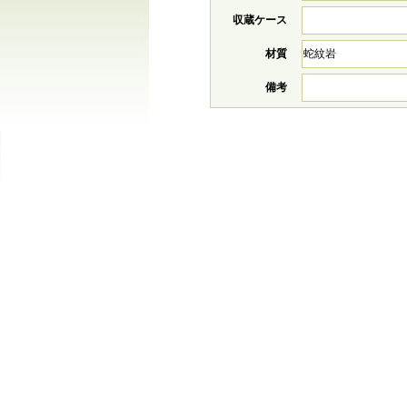
収蔵ケース
材質
蛇紋岩
備考