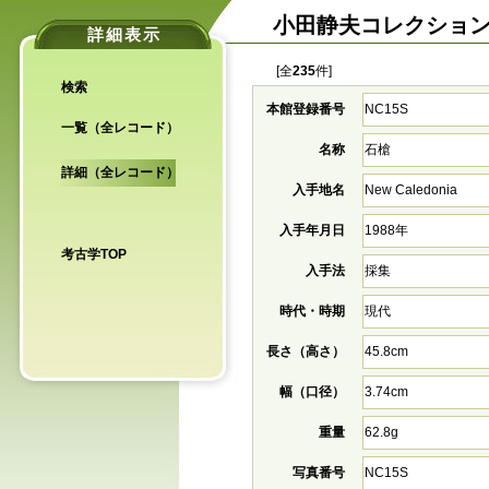
小田静夫コレクショ
詳細表示
[全
235
件]
検索
本館登録番号
NC15S
一覧（全レコード）
名称
石槍
詳細（全レコード）
入手地名
New Caledonia
入手年月日
1988年
考古学TOP
入手法
採集
時代・時期
現代
長さ（高さ）
45.8cm
幅（口径）
3.74cm
重量
62.8g
写真番号
NC15S