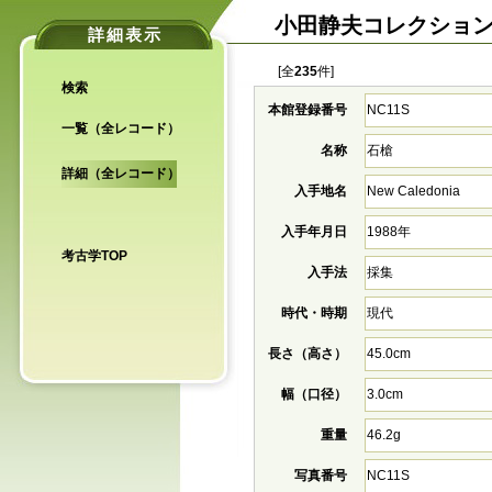
小田静夫コレクショ
詳細表示
[全
235
件]
検索
本館登録番号
NC11S
一覧（全レコード）
名称
石槍
詳細（全レコード）
入手地名
New Caledonia
入手年月日
1988年
考古学TOP
入手法
採集
時代・時期
現代
長さ（高さ）
45.0cm
幅（口径）
3.0cm
重量
46.2g
写真番号
NC11S