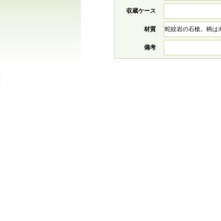
収蔵ケース
材質
蛇紋岩の石槍。柄は
備考