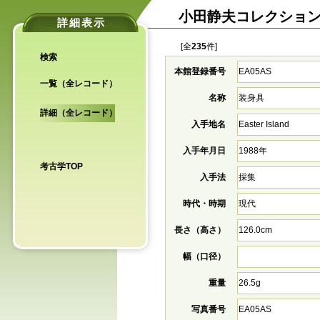
小田静夫コレクショ
詳細表示
[全
235
件]
検索
本館登録番号
EA05AS
一覧（全レコード）
名称
装身具
詳細（全レコード）
入手地名
Easter Island
入手年月日
1988年
考古学TOP
入手法
採集
時代・時期
現代
長さ（高さ）
126.0cm
幅（口径）
重量
26.5g
写真番号
EA05AS