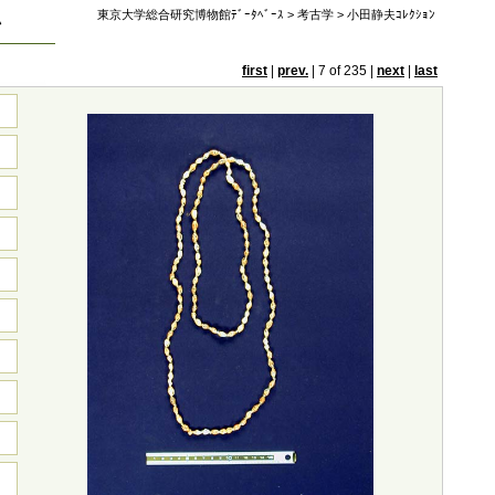
東京大学総合研究博物館ﾃﾞｰﾀﾍﾞｰｽ
>
考古学
>
小田静夫ｺﾚｸｼｮﾝ
ン
first
|
prev.
|
7 of 235
|
next
|
last