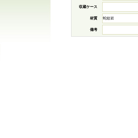
収蔵ケース
材質
蛇紋岩
備考