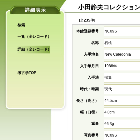
小田静夫コレクショ
詳細表示
[全
235
件]
検索
本館登録番号
NC09S
一覧（全レコード）
名称
石槍
詳細（全レコード）
入手地名
New Caledonia
入手年月日
1988年
考古学TOP
入手法
採集
時代・時期
現代
長さ（高さ）
44.5cm
幅（口径）
4.0cm
重量
66.3g
写真番号
NC09S