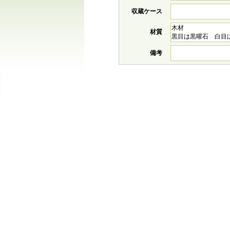
収蔵ケース
木材
材質
黒目は黒曜石 白目
備考