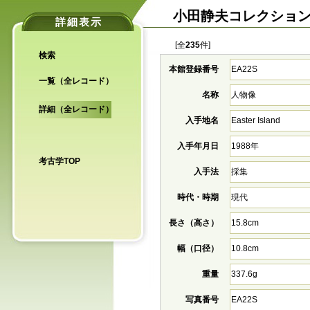
小田静夫コレクショ
詳細表示
[全
235
件]
検索
本館登録番号
EA22S
一覧（全レコード）
名称
人物像
詳細（全レコード）
入手地名
Easter Island
入手年月日
1988年
考古学TOP
入手法
採集
時代・時期
現代
長さ（高さ）
15.8cm
幅（口径）
10.8cm
重量
337.6g
写真番号
EA22S