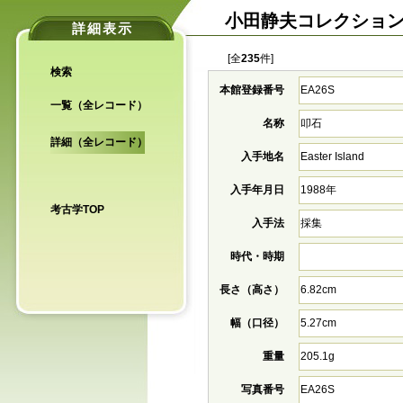
小田静夫コレクショ
詳細表示
[全
235
件]
検索
本館登録番号
EA26S
一覧（全レコード）
名称
叩石
詳細（全レコード）
入手地名
Easter Island
入手年月日
1988年
考古学TOP
入手法
採集
時代・時期
長さ（高さ）
6.82cm
幅（口径）
5.27cm
重量
205.1g
写真番号
EA26S