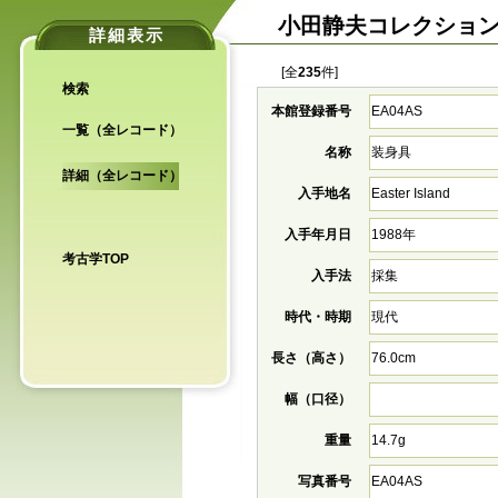
小田静夫コレクショ
詳細表示
[全
235
件]
検索
本館登録番号
EA04AS
一覧（全レコード）
名称
装身具
詳細（全レコード）
入手地名
Easter Island
入手年月日
1988年
考古学TOP
入手法
採集
時代・時期
現代
長さ（高さ）
76.0cm
幅（口径）
重量
14.7g
写真番号
EA04AS