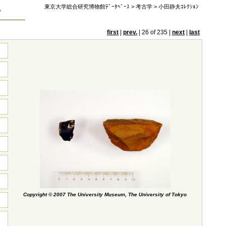
東京大学総合研究博物館ﾃﾞｰﾀﾍﾞｰｽ
>
考古学
>
小田静夫ｺﾚｸｼｮﾝ
ン
first
|
prev.
|
26 of 235
|
next
|
last
Copyright © 2007 The University Museum, The University of Tokyo