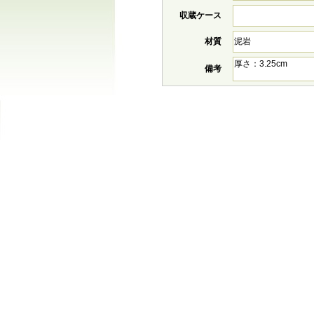
収蔵ケース
材質
泥岩
厚さ：3.25cm
備考