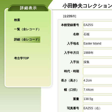
小田静夫コレクショ
詳細表示
[全
235
件]
検索
本館登録番号
EA25S
一覧（全レコード）
名称
石核
詳細（全レコード）
入手地名
Easter Island
入手年月日
1988年
考古学TOP
入手法
採集
時代・時期
長さ（高さ）
4.2cm
幅（口径）
7.44cm
重量
138.5g
写真番号
EA25S（右）