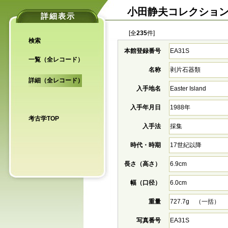
小田静夫コレクショ
詳細表示
[全
235
件]
検索
本館登録番号
EA31S
一覧（全レコード）
名称
剥片石器類
詳細（全レコード）
入手地名
Easter Island
入手年月日
1988年
考古学TOP
入手法
採集
時代・時期
17世紀以降
長さ（高さ）
6.9cm
幅（口径）
6.0cm
重量
727.7g （一括）
写真番号
EA31S