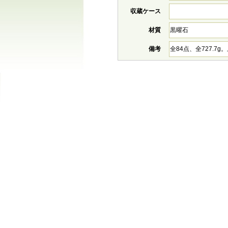
収蔵ケース
材質
黒曜石
備考
全84点、全727.