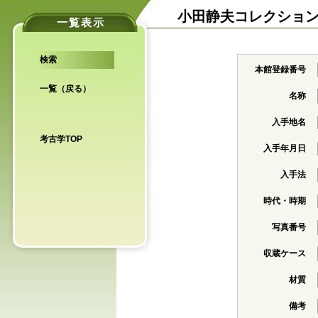
小田静夫コレクショ
一覧表示
検索
本館登録番号
一覧（戻る）
名称
入手地名
考古学TOP
入手年月日
入手法
時代・時期
写真番号
収蔵ケース
材質
備考