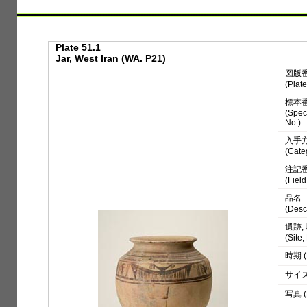
Plate 51.1
Jar, West Iran (WA. P21)
図版
(Plate
標本
(Spe
No.)
入手
(Cate
注記
(Fiel
品名
(Desc
遺跡,
(Site
時期 (
サイズ 
写真 (