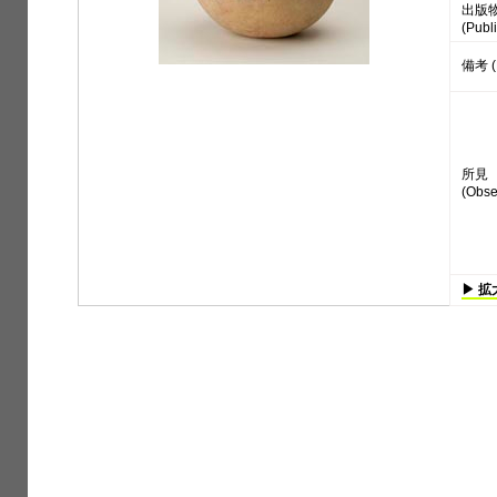
出版
(Publi
備考 (
所見
(Obse
▶ 拡