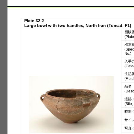
Plate 32.2
Large bowl with two handles, North Iran (Tomad. P1)
図版
(Plate
標本
(Spe
No.)
入手
(Cate
注記
(Fiel
品名
(Desc
遺跡,
(Site
時期 (
サイズ 
写真 (