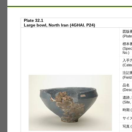
Plate 32.1
Large bowl, North Iran (4GHAI. P24)
図版
(Plate
標本
(Spe
No.)
入手
(Cate
注記
(Fiel
品名
(Desc
遺跡,
(Site
時期 (
サイズ 
写真 (