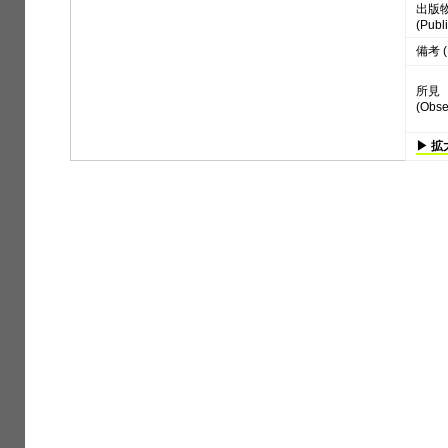
出版
(Publi
備考 (
所見
(Obse
▶ 拡