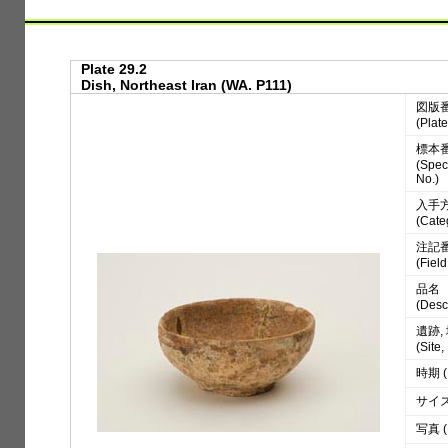
Plate 29.2
Dish, Northeast Iran (WA. P111)
図版
(Plate
標本
(Spe
No.)
入手
(Cate
注記
(Fiel
品名
(Desc
遺跡,
(Site
時期 (
サイズ 
写真 (