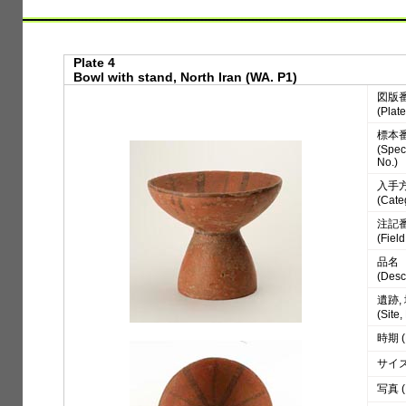
Plate 4
Bowl with stand, North Iran (WA. P1)
図版
(Plate
標本
(Spe
No.)
入手
(Cate
注記
(Fiel
品名
(Desc
遺跡,
(Site
時期 (
サイズ 
写真 (