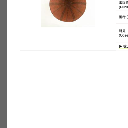
出版
(Publi
備考 (
所見
(Obse
▶ 拡