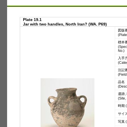
Plate 19.1
Jar with two handles, North Iran? (WA. P69)
図版
(Plate
標本
(Spe
No.)
入手
(Cate
注記
(Fiel
品名
(Desc
遺跡,
(Site
時期 (
サイズ 
写真 (