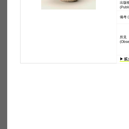
出版
(Publi
備考 (
所見
(Obse
▶ 拡