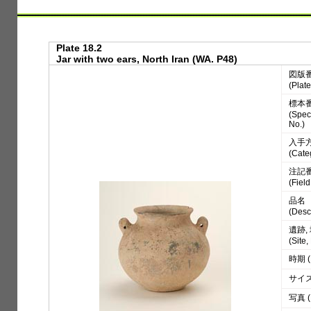
Plate 18.2
Jar with two ears, North Iran (WA. P48)
図版
(Plate
標本
(Spe
No.)
入手
(Cate
注記
(Fiel
品名
(Desc
遺跡,
(Site
時期 (
サイズ 
写真 (