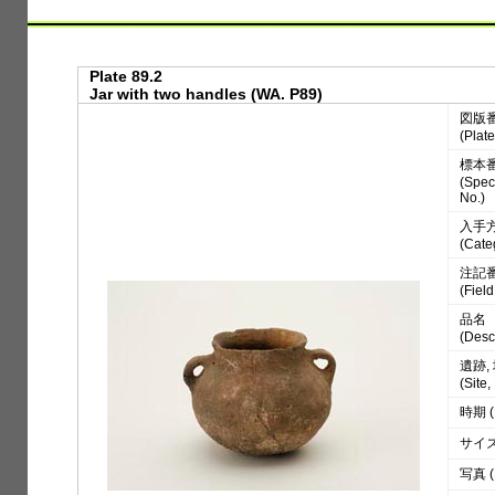
Plate 89.2
Jar with two handles (WA. P89)
図版
(Plate
標本
(Spe
No.)
入手
(Cate
注記
(Fiel
品名
(Desc
遺跡,
(Site
時期 (
サイズ 
写真 (