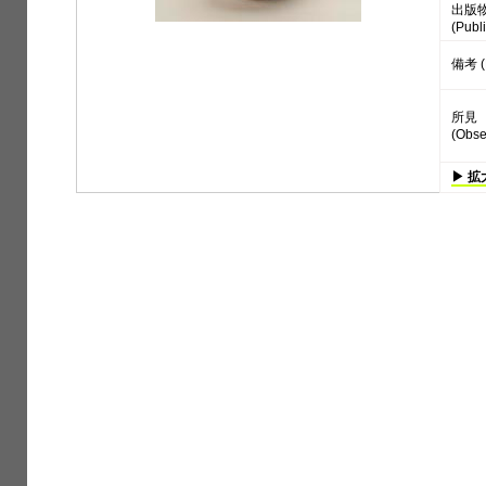
出版
(Publi
備考 (
所見
(Obse
▶ 拡