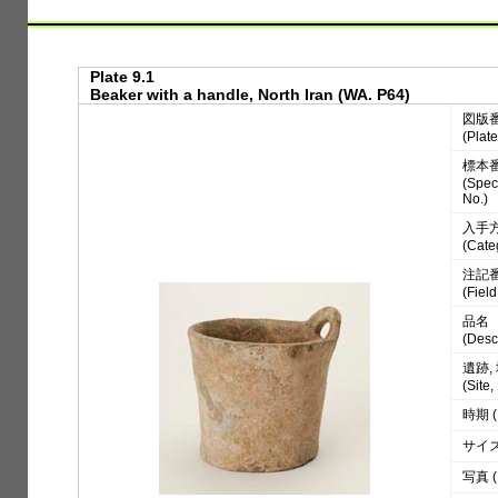
Plate 9.1
Beaker with a handle, North Iran (WA. P64)
図版
(Plate
標本
(Spe
No.)
入手
(Cate
注記
(Fiel
品名
(Desc
遺跡,
(Site
時期 (
サイズ 
写真 (