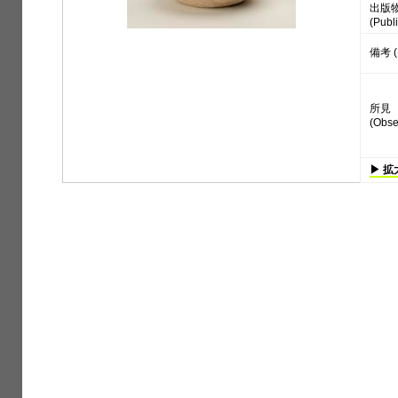
出版
(Publi
備考 (
所見
(Obse
▶ 拡