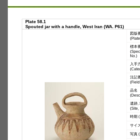
Plate 58.1
Spouted jar with a handle, West Iran (WA. P61)
図版
(Plate
標本
(Spe
No.)
入手
(Cate
注記
(Fiel
品名
(Desc
遺跡,
(Site
時期 (
サイズ 
写真 (