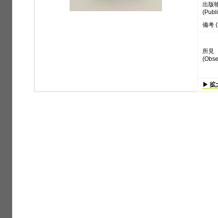
出版
(Publi
備考 (
所見
(Obse
▶ 拡