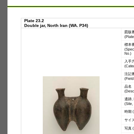
Plate 23.2
Double jar, North Iran (WA. P34)
図版
(Plate
標本
(Spe
No.)
入手
(Cate
注記
(Fiel
品名
(Desc
遺跡,
(Site
時期 (
サイズ 
写真 (