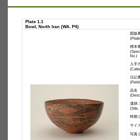
Plate 1.1
Bowl, North Iran (WA. P4)
図版
(Plate
標本
(Spe
No.)
入手
(Cate
注記
(Fiel
品名
(Desc
遺跡,
(Site
時期 (
サイズ 
写真 (