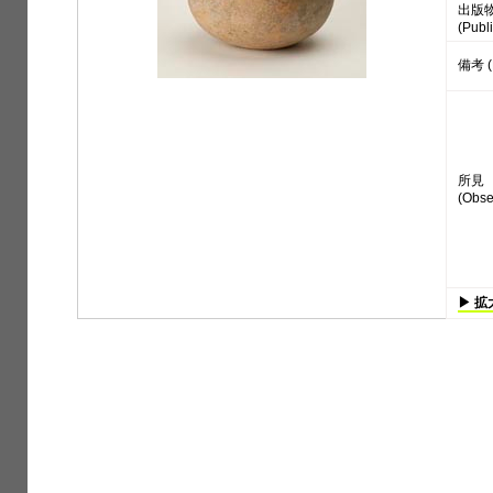
出版
(Publi
備考 (
所見
(Obse
▶ 拡