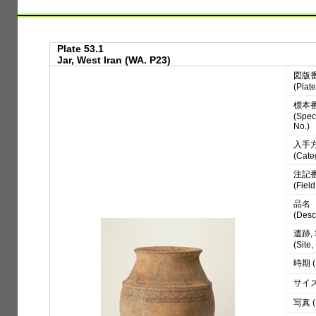
Plate 53.1
Jar, West Iran (WA. P23)
図版
(Plate
標本
(Spe
No.)
入手
(Cate
注記
(Fiel
品名
(Desc
遺跡,
(Site
時期 (
サイズ 
写真 (