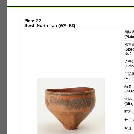
Plate 2.2
Bowl, North Iran (WA. P2)
図版
(Plate
標本
(Spe
No.)
入手
(Cate
注記
(Fiel
品名
(Desc
遺跡,
(Site
時期 (
サイズ 
写真 (