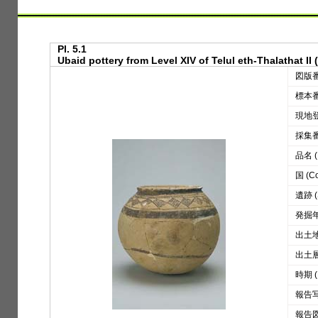
Pl. 5.1
Ubaid pottery from Level XIV of Telul eth-Thalathat II (
図版番号
標本番号
現地登録
採集番号
品名 (D
国 (Co
遺跡 (S
発掘年 
出土地区
出土層位
時期 (
報告写真
報告図版