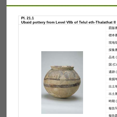
Pl. 21.1
Ubaid pottery from Level VIIb of Telul eth-Thalathat II 
図版番号
標本番号
現地登録
採集番号
品名 (D
国 (Co
遺跡 (S
発掘年 
出土地区
出土層位
時期 (
報告写真
報告図版