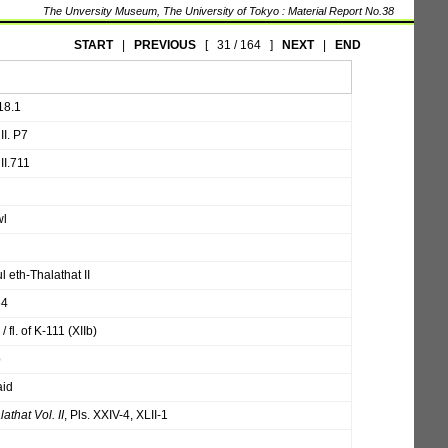
The Unversity Museum, The University of Tokyo : Material Report No.38
START
|
PREVIOUS
[
31 / 164
]
NEXT
|
END
 18.1
II. P7
II.711
wl
q
l eth-Thalathat II
64
/ fl. of K-111 (XIIb)
b
id
athat Vol. II
, Pls. XXIV-4, XLII-1