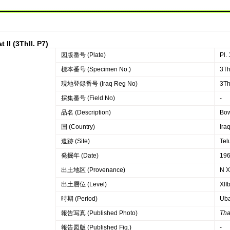
 II (3ThII. P7)
図版番号 (Plate)
Pl.
標本番号 (Specimen No.)
3Th
現地登録番号 (Iraq Reg No)
3Th
採集番号 (Field No)
-
品名 (Description)
Bo
国 (Country)
Ira
遺跡 (Site)
Telu
発掘年 (Date)
19
出土地区 (Provenance)
N X 
出土層位 (Level)
XII
時期 (Period)
Uba
報告写真 (Published Photo)
Thal
報告図版 (Published Fig.)
-