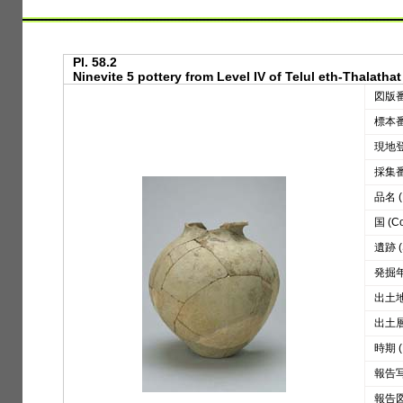
Pl. 58.2
Ninevite 5 pottery from Level IV of Telul eth-Thalathat
図版番号
標本番号
現地登録
採集番号
品名 (D
国 (Co
遺跡 (S
発掘年 
出土地区
出土層位
時期 (
報告写真
報告図版