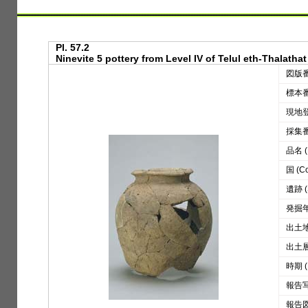
Pl. 57.2
Ninevite 5 pottery from Level IV of Telul eth-Thalathat
図版番号
標本番号
現地登録
採集番号
品名 (D
国 (Co
遺跡 (S
発掘年 
出土地区
出土層位
時期 (
報告写真
報告図版