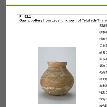
Pl. 52.1
Gawra pottery from Level unknown of Telul eth-Thalath
図版番号
標本番号
現地登録
採集番号
品名 (D
国 (Co
遺跡 (S
発掘年 
出土地区
出土層位
時期 (
報告写真
報告図版