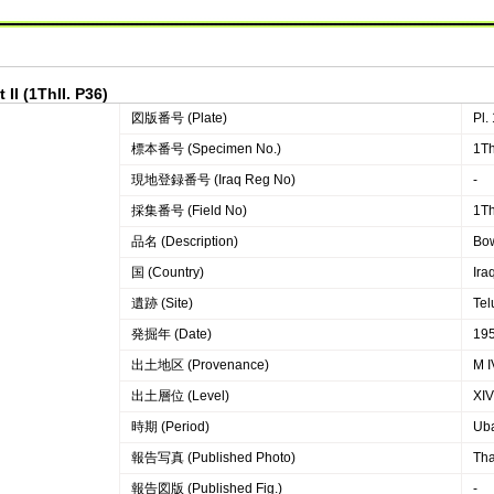
II (1ThII. P36)
図版番号 (Plate)
Pl.
標本番号 (Specimen No.)
1Th
現地登録番号 (Iraq Reg No)
-
採集番号 (Field No)
1Th
品名 (Description)
Bo
国 (Country)
Ira
遺跡 (Site)
Tel
発掘年 (Date)
19
出土地区 (Provenance)
M I
出土層位 (Level)
XIV
時期 (Period)
Ub
報告写真 (Published Photo)
Thal
報告図版 (Published Fig.)
-