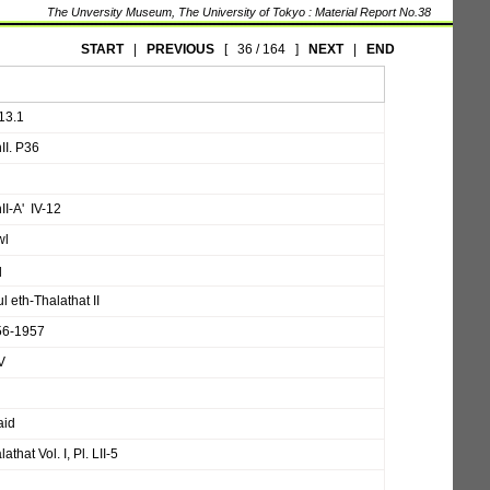
The Unversity Museum, The University of Tokyo : Material Report No.38
START
|
PREVIOUS
[
36 / 164
]
NEXT
|
END
 13.1
II. P36
II-A' IV-12
wl
q
ul eth-Thalathat II
56-1957
V
aid
athat Vol. I, Pl. LII-5