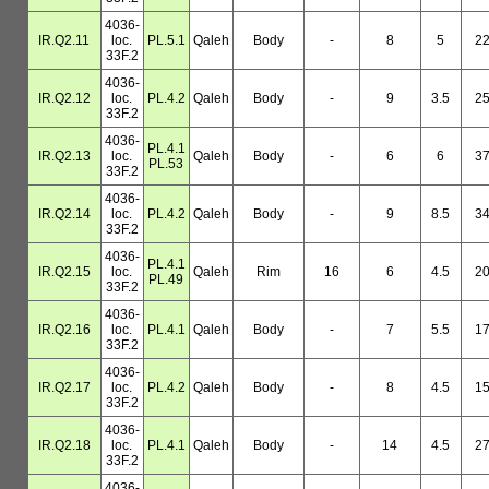
4036-
IR.Q2.11
loc.
PL.5.1
Qaleh
Body
-
8
5
2
33F.2
4036-
IR.Q2.12
loc.
PL.4.2
Qaleh
Body
-
9
3.5
2
33F.2
4036-
PL.4.1
IR.Q2.13
loc.
Qaleh
Body
-
6
6
3
PL.53
33F.2
4036-
IR.Q2.14
loc.
PL.4.2
Qaleh
Body
-
9
8.5
3
33F.2
4036-
PL.4.1
IR.Q2.15
loc.
Qaleh
Rim
16
6
4.5
2
PL.49
33F.2
4036-
IR.Q2.16
loc.
PL.4.1
Qaleh
Body
-
7
5.5
1
33F.2
4036-
IR.Q2.17
loc.
PL.4.2
Qaleh
Body
-
8
4.5
1
33F.2
4036-
IR.Q2.18
loc.
PL.4.1
Qaleh
Body
-
14
4.5
2
33F.2
4036-