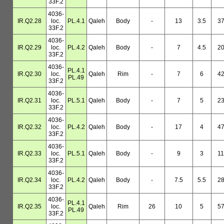
33F.2
4036-
IR.Q2.28
loc.
PL.4.1
Qaleh
Body
-
13
3.5
3
33F.2
4036-
IR.Q2.29
loc.
PL.4.2
Qaleh
Body
-
7
4.5
2
33F.2
4036-
PL.4.1
IR.Q2.30
loc.
Qaleh
Rim
-
7
6
4
PL.49
33F.2
4036-
IR.Q2.31
loc.
PL.5.1
Qaleh
Body
-
7
5
2
33F.2
4036-
IR.Q2.32
loc.
PL.4.2
Qaleh
Body
-
17
4
4
33F.2
4036-
IR.Q2.33
loc.
PL.5.1
Qaleh
Body
-
9
3
11
33F.2
4036-
IR.Q2.34
loc.
PL.4.2
Qaleh
Body
-
7.5
5.5
2
33F.2
4036-
PL.4.1
IR.Q2.35
loc.
Qaleh
Rim
26
10
5
5
PL.49
33F.2