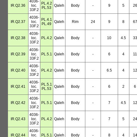
4036-
PL.4.2
IR.Q2.36
loc.
Qaleh
Body
-
9
5
2
PL.53
33F.2
4036-
PL.4.1
IR.Q2.37
loc.
Qaleh
Rim
24
9
8
6
PL.49
33F.2
4036-
IR.Q2.38
loc.
PL.4.2
Qaleh
Body
-
10
4.5
3
33F.2
4036-
IR.Q2.39
loc.
PL.5.1
Qaleh
Body
-
6
4
11
33F.2
4036-
IR.Q2.40
loc.
PL.4.2
Qaleh
Body
-
6.5
4
1
33F.2
4036-
PL.5.1
IR.Q2.41
loc.
Qaleh
Body
-
6
2
6
PL.53
33F.2
4036-
IR.Q2.42
loc.
PL.5.1
Qaleh
Body
-
7
4.5
1
33F.2
4036-
IR.Q2.43
loc.
PL.4.2
Qaleh
Body
-
7
5
2
33F.2
4036-
IR.Q2.44
loc.
PL.5.1
Qaleh
Body
-
8
4
1