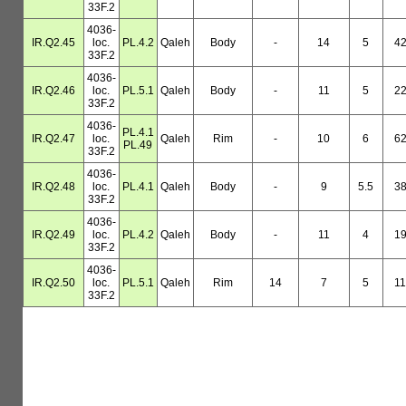
33F.2
4036-
IR.Q2.45
loc.
PL.4.2
Qaleh
Body
-
14
5
4
33F.2
4036-
IR.Q2.46
loc.
PL.5.1
Qaleh
Body
-
11
5
2
33F.2
4036-
PL.4.1
IR.Q2.47
loc.
Qaleh
Rim
-
10
6
6
PL.49
33F.2
4036-
IR.Q2.48
loc.
PL.4.1
Qaleh
Body
-
9
5.5
3
33F.2
4036-
IR.Q2.49
loc.
PL.4.2
Qaleh
Body
-
11
4
1
33F.2
4036-
IR.Q2.50
loc.
PL.5.1
Qaleh
Rim
14
7
5
11
33F.2