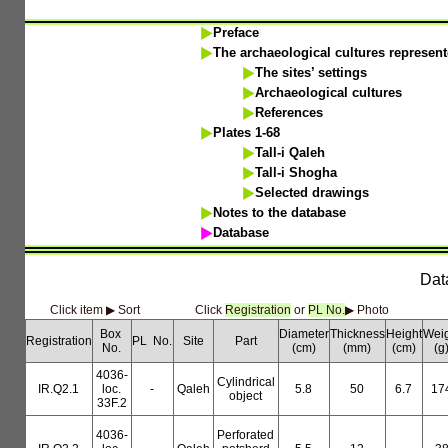
Preface
The archaeological cultures represent
The sites’ settings
Archaeological cultures
References
Plates 1-68
Tall-i Qaleh
Tall-i Shogha
Selected drawings
Notes to the database
Database
Dat
Click item ▶︎ Sort
Click
Registration
or
PL No.
▶︎ Photo
Box
Diameter
Thickness
Height
Weig
Registration
PL No.
Site
Part
No.
(cm)
(mm)
(cm)
(g
4036-
Cylindrical
IR.Q2.1
loc.
-
Qaleh
5.8
50
6.7
17
object
33F.2
4036-
Perforated