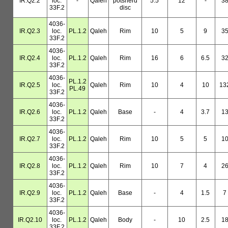
IR.Q2.2
loc.
-
Qaleh
potsherd
5.5
12
-
3
33F.2
disc
4036-
IR.Q2.3
loc.
PL.1.2
Qaleh
Rim
10
5
9
3
33F.2
4036-
IR.Q2.4
loc.
PL.1.2
Qaleh
Rim
16
6
6.5
3
33F.2
4036-
PL.1.2
IR.Q2.5
loc.
Qaleh
Rim
10
4
10
13
PL.49
33F.2
4036-
IR.Q2.6
loc.
PL.1.2
Qaleh
Base
-
4
3.7
1
33F.2
4036-
IR.Q2.7
loc.
PL.1.2
Qaleh
Rim
10
5
5
1
33F.2
4036-
IR.Q2.8
loc.
PL.1.2
Qaleh
Rim
10
7
4
2
33F.2
4036-
IR.Q2.9
loc.
PL.1.2
Qaleh
Base
-
4
1.5
7
33F.2
4036-
IR.Q2.10
loc.
PL.1.2
Qaleh
Body
-
10
2.5
1
33F.2