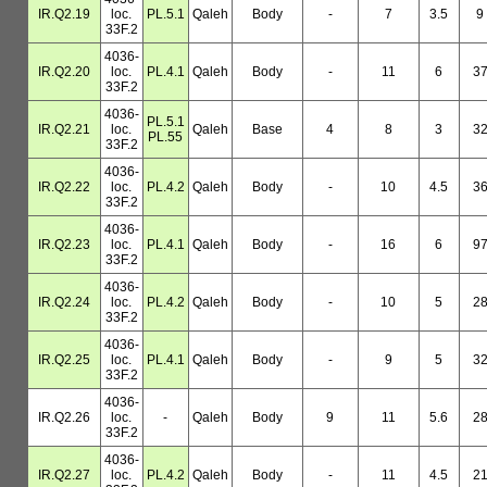
IR.Q2.19
loc.
PL.5.1
Qaleh
Body
-
7
3.5
9
33F.2
4036-
IR.Q2.20
loc.
PL.4.1
Qaleh
Body
-
11
6
3
33F.2
4036-
PL.5.1
IR.Q2.21
loc.
Qaleh
Base
4
8
3
3
PL.55
33F.2
4036-
IR.Q2.22
loc.
PL.4.2
Qaleh
Body
-
10
4.5
3
33F.2
4036-
IR.Q2.23
loc.
PL.4.1
Qaleh
Body
-
16
6
9
33F.2
4036-
IR.Q2.24
loc.
PL.4.2
Qaleh
Body
-
10
5
2
33F.2
4036-
IR.Q2.25
loc.
PL.4.1
Qaleh
Body
-
9
5
3
33F.2
4036-
IR.Q2.26
loc.
-
Qaleh
Body
9
11
5.6
2
33F.2
4036-
IR.Q2.27
loc.
PL.4.2
Qaleh
Body
-
11
4.5
2