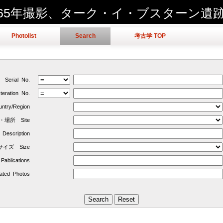
965年撮影、ターク・イ・ブスターン遺
Photolist
Search
考古学 TOP
Serial No.
ration No.
ry/Region
・場所 Site
escription
サイズ Size
blications
ed Photos