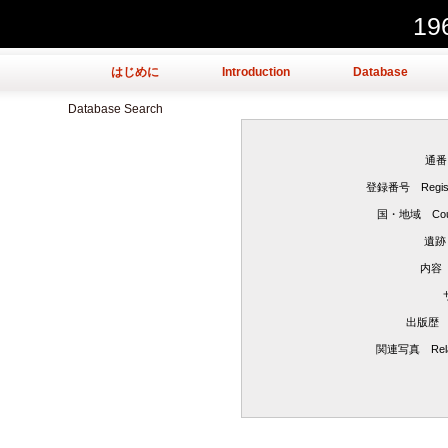
1
はじめに
Introduction
Database
Database Search
通番 
登録番号 Registe
国・地域 Count
遺跡
内容 D
出版歴 Pa
関連写真 Relat