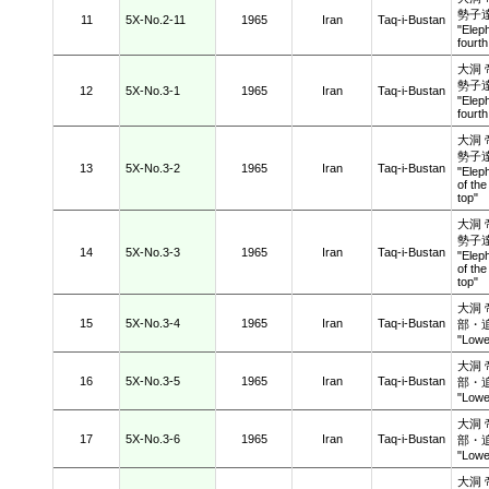
勢子
11
5X-No.2-11
1965
Iran
Taq-i-Bustan
"Elep
fourt
大洞
勢子
12
5X-No.3-1
1965
Iran
Taq-i-Bustan
"Elep
fourt
大洞
勢子
13
5X-No.3-2
1965
Iran
Taq-i-Bustan
"Elep
of the
top
大洞
勢子
14
5X-No.3-3
1965
Iran
Taq-i-Bustan
"Elep
of the
top
大洞
15
5X-No.3-4
1965
Iran
Taq-i-Bustan
部・
"Lowe
大洞
16
5X-No.3-5
1965
Iran
Taq-i-Bustan
部・
"Lowe
大洞
17
5X-No.3-6
1965
Iran
Taq-i-Bustan
部・
"Lowe
大洞