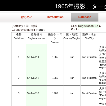
1965年撮影、タ
はじめに
Introduction
Database
[Sort key：国・地域
Click
Registration No.
▶︎
Photo
Country/Region] ▶︎
Reset
通番
登録番号
撮影シーズ
国・地域
遺跡・場所
ン
Serial No
Registration No
Country/Region
Site/City
Season
大洞
勢子達
月30
1
5X-No.2-1
1965
Iran
Taq-i-Bustan
担当
延恵正
"Elep
regis
大洞
勢子
2
5X-No.2-2
1965
Iran
Taq-i-Bustan
"Elep
regis
大洞
勢子
3
5X-No.2-3
1965
Iran
Taq-i-Bustan
"Elep
regis
大洞