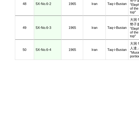
勢子
48
5X-No.6-2
1965
Iran
Taq-i-Bustan
"Elep
of the
top
大洞
勢子
49
5X-No.6-3
1965
Iran
Taq-i-Bustan
"Elep
of the
top
大洞
人達
50
5X-No.6-4
1965
Iran
Taq-i-Bustan
"Music
portio