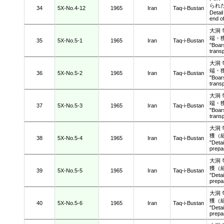
られ
34
5X-No.4-12
1965
Iran
Taq-i-Bustan
Detail
end of
大洞
端・
35
5X-No.5-1
1965
Iran
Taq-i-Bustan
"Boar
transp
大洞
端・
36
5X-No.5-2
1965
Iran
Taq-i-Bustan
"Boar
transp
大洞
端・
37
5X-No.5-3
1965
Iran
Taq-i-Bustan
"Boar
transp
大洞
獲（
38
5X-No.5-4
1965
Iran
Taq-i-Bustan
"Detai
prepar
大洞
獲（
39
5X-No.5-5
1965
Iran
Taq-i-Bustan
"Detai
prepar
大洞
獲（
40
5X-No.5-6
1965
Iran
Taq-i-Bustan
"Detai
prepar