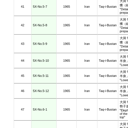
大洞
獲（
41
5X-No.5-7
1965
Iran
Taq-i-Bustan
"Detai
prepar
大洞
獲（
42
5X-No.5-8
1965
Iran
Taq-i-Bustan
"Detai
prepar
大洞
獲（
43
5X-No.5-9
1965
Iran
Taq-i-Bustan
"Detai
prepar
大洞
44
5X-No.5-10
1965
Iran
Taq-i-Bustan
半身
"Lower
大洞
45
5X-No.5-11
1965
Iran
Taq-i-Bustan
半身
"Lower
大洞
46
5X-No.5-12
1965
Iran
Taq-i-Bustan
半身
"Lower
大洞
勢子
47
5X-No.6-1
1965
Iran
Taq-i-Bustan
"Elep
of the
top
大洞