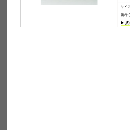
サイズ 
備考 (
▶ 拡