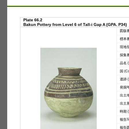
Plate 66.2
Bakun Pottery from Level 6 of Tall-i Gap A (GPA. P34)
図版番号
標本番号
現地登録
採集番号
品名 (D
国 (Co
遺跡 (S
発掘年 
出土地区
出土層位
時期 (
報告写真
報告図版