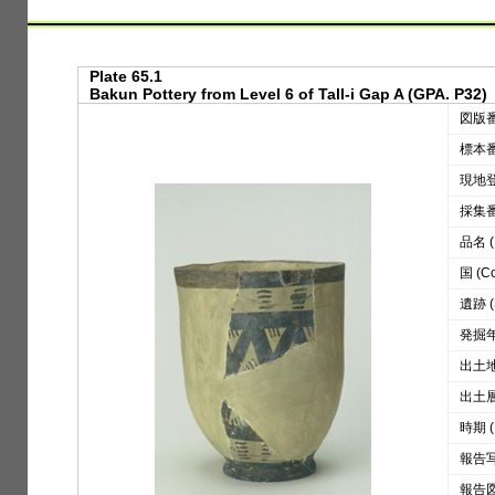
Plate 65.1
Bakun Pottery from Level 6 of Tall-i Gap A (GPA. P32)
図版番号
標本番号
現地登録
採集番号
品名 (D
国 (Co
遺跡 (S
発掘年 
出土地区
出土層位
時期 (
報告写真
報告図版