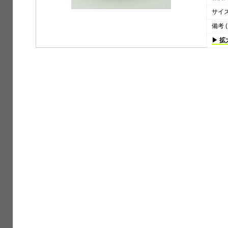
サイズ 
備考 (
▶ 拡