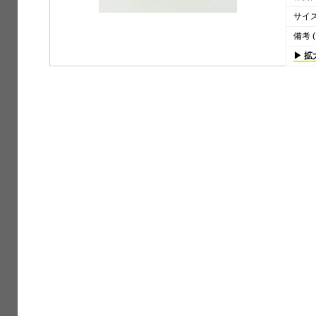
サイズ 
備考 (
▶ 拡