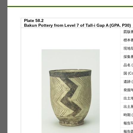
Plate 58.2
Bakun Pottery from Level 7 of Tall-i Gap A (GPA. P30)
図版番号
標本番号
現地登録
採集番号
品名 (D
国 (Co
遺跡 (S
発掘年 
出土地区
出土層位
時期 (
報告写真
報告図版