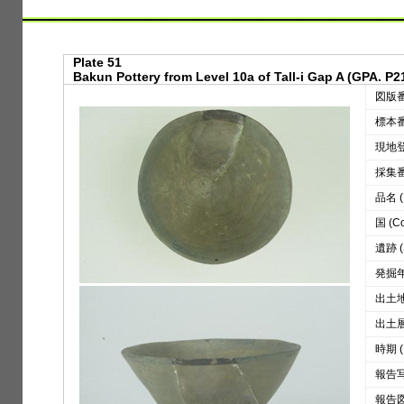
Plate 51
Bakun Pottery from Level 10a of Tall-i Gap A (GPA. P2
図版番号
標本番号
現地登録
採集番号
品名 (D
国 (Co
遺跡 (S
発掘年 
出土地区
出土層位
時期 (
報告写真
報告図版