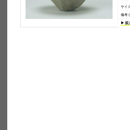
サイズ 
備考 (
▶ 拡