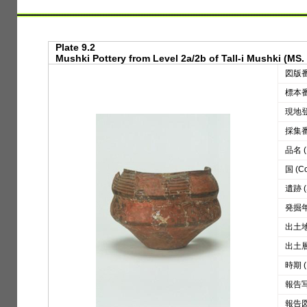
Plate 9.2
Mushki Pottery from Level 2a/2b of Tall-i Mushki (MS.
図版番号
標本番号
現地登録
採集番号
品名 (D
国 (Co
遺跡 (S
発掘年 
出土地区
出土層位
時期 (
報告写真
報告図版