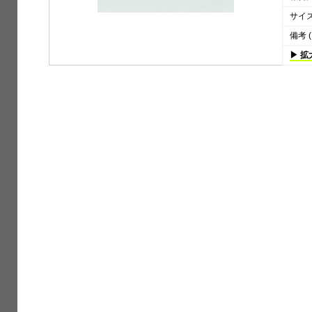
サイズ 
備考 (
▶ 拡