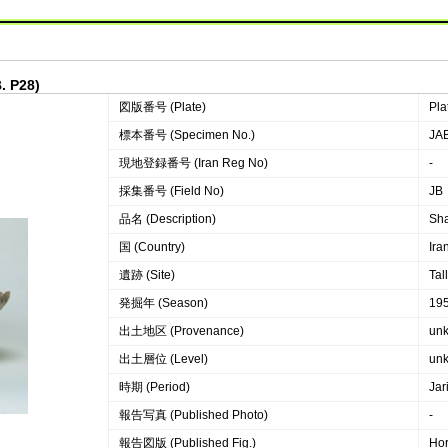
. P28)
図版番号 (Plate)
Pla
標本番号 (Specimen No.)
JAB
現地登録番号 (Iran Reg No)
-
採集番号 (Field No)
JB
品名 (Description)
Sha
国 (Country)
Ira
遺跡 (Site)
Tall
発掘年 (Season)
19
出土地区 (Provenance)
un
出土層位 (Level)
un
時期 (Period)
Jar
報告写真 (Published Photo)
-
報告図版 (Published Fig.)
Hor