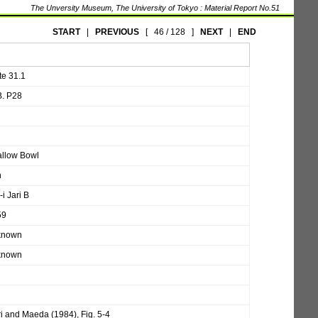
The Unversity Museum, The University of Tokyo : Material Report No.51
START
|
PREVIOUS
[
46 / 128
]
NEXT
|
END
te 31.1
. P28
llow Bowl
n
-i Jari B
59
known
known
i
i and Maeda (1984), Fig. 5-4