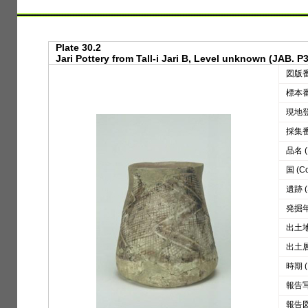
Plate 30.2
Jari Pottery from Tall-i Jari B, Level unknown (JAB. P
図版番号
標本番号
現地登録
採集番号
品名 (D
国 (Co
遺跡 (S
発掘年 
出土地区
出土層位
時期 (
報告写真
報告図版