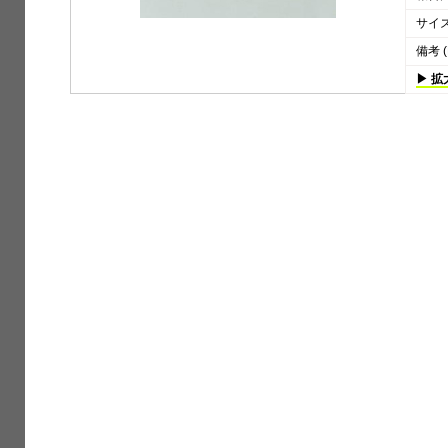
サイズ 
備考 (
▶ 拡