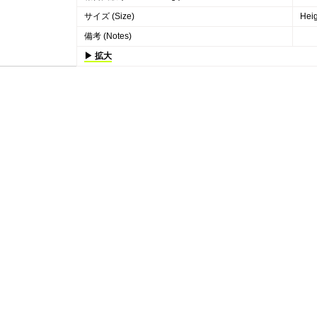
サイズ (Size)
Hei
備考 (Notes)
▶ 拡大