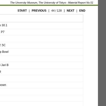
The Unversity Museum, The University of Tokyo : Material Report No.51
START
|
PREVIOUS
[
44 / 128
]
NEXT
|
END
e 30.1
. P7
Y. 5C
p Bowl
i Jari B
9
nown