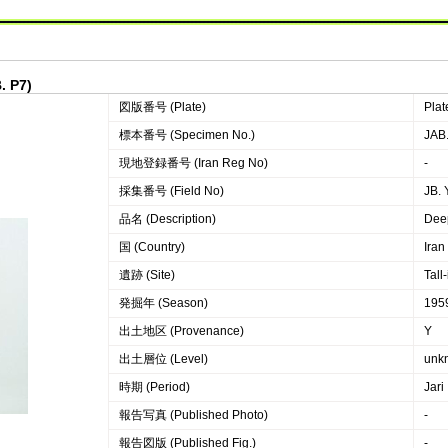
. P7)
図版番号 (Plate)
Plat
標本番号 (Specimen No.)
JAB
現地登録番号 (Iran Reg No)
-
採集番号 (Field No)
JB. 
品名 (Description)
Dee
国 (Country)
Iran
遺跡 (Site)
Tall-
発掘年 (Season)
195
出土地区 (Provenance)
Y
出土層位 (Level)
unk
時期 (Period)
Jari
報告写真 (Published Photo)
-
報告図版 (Published Fig.)
-