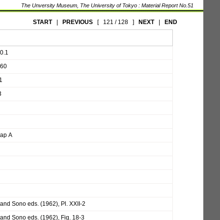
The Unversity Museum, The University of Tokyo : Material Report No.51
START
|
PREVIOUS
[
121 / 128
]
NEXT
|
END
80.1
P60
1
3
Gap A
and Sono eds. (1962), Pl. XXII-2
and Sono eds. (1962), Fig. 18-3