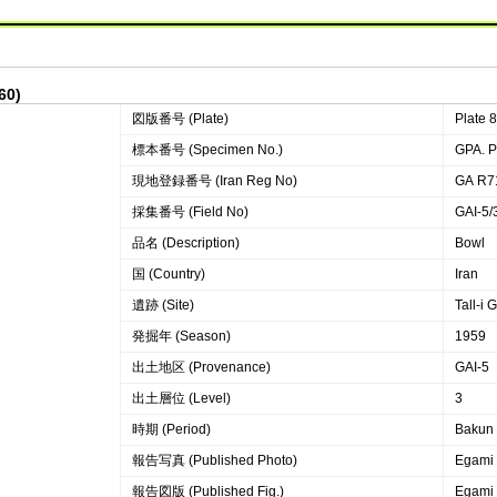
60)
図版番号 (Plate)
Plate 
標本番号 (Specimen No.)
GPA. 
現地登録番号 (Iran Reg No)
GA R7
採集番号 (Field No)
GAI-5/
品名 (Description)
Bowl
国 (Country)
Iran
遺跡 (Site)
Tall-i 
発掘年 (Season)
1959
出土地区 (Provenance)
GAI-5
出土層位 (Level)
3
時期 (Period)
Bakun
報告写真 (Published Photo)
Egami 
報告図版 (Published Fig.)
Egami 