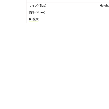
サイズ (Size)
Height
備考 (Notes)
▶ 拡大