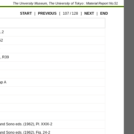
The Unversity Museum, The University of Tokyo : Material Report No.51
START
|
PREVIOUS
[
107 / 128
]
NEXT
|
END
1.2
52
9
, R39
ap A
nd Sono eds. (1962), Pl. XXIX-2
nd Sono eds. (1962), Fig. 24-2