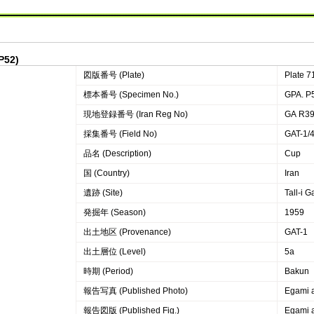
P52)
図版番号 (Plate)
Plate 7
標本番号 (Specimen No.)
GPA. P
現地登録番号 (Iran Reg No)
GA R3
採集番号 (Field No)
GAT-1/4
品名 (Description)
Cup
国 (Country)
Iran
遺跡 (Site)
Tall-i G
発掘年 (Season)
1959
出土地区 (Provenance)
GAT-1
出土層位 (Level)
5a
時期 (Period)
Bakun
報告写真 (Published Photo)
Egami a
報告図版 (Published Fig.)
Egami a