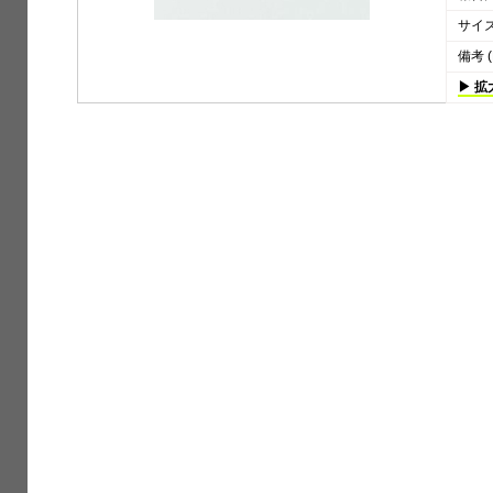
サイズ 
備考 (
▶ 拡