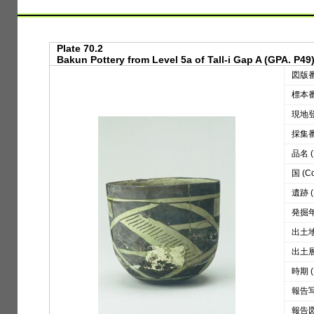
Plate 70.2
Bakun Pottery from Level 5a of Tall-i Gap A (GPA. P49
図版番号
標本番号
現地登録
採集番号
品名 (D
国 (Co
遺跡 (S
発掘年 
出土地区
出土層位
時期 (
報告写真
報告図版