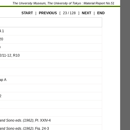
The Unversity Museum, The University of Tokyo : Material Report No.51
START
|
PREVIOUS
[
23 / 128
]
NEXT
|
END
4.1
20
0
2/11-12, R10
Gap A
2
and Sono eds. (1962)
, Pl. XXIV-4
and Sono eds. (1962)
, Fig. 24-3