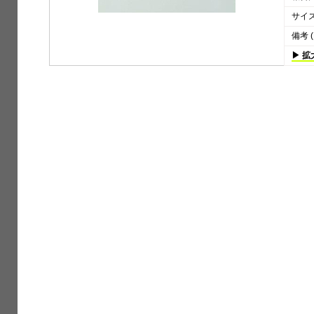
サイズ 
備考 (
▶ 拡