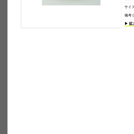
サイズ 
備考 (
▶ 拡