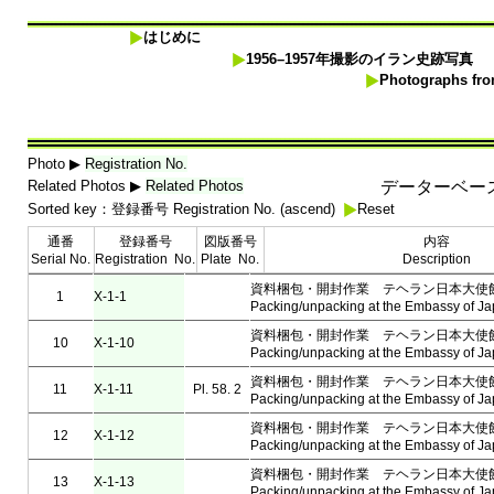
はじめに
1956–1957年撮影のイラン史跡写真
Photographs from
Photo ▶︎
Registration No.
Related Photos ▶︎
Related Photos
データーベース 
Sorted key：登録番号 Registration No. (ascend)
Reset
通番
登録番号
図版番号
内容
Serial No.
Registration No.
Plate No.
Description
資料梱包・開封作業 テヘラン日本大使
1
X-1-1
Packing/unpacking at the Embassy of Ja
資料梱包・開封作業 テヘラン日本大使
10
X-1-10
Packing/unpacking at the Embassy of Ja
資料梱包・開封作業 テヘラン日本大使
11
X-1-11
Pl. 58. 2
Packing/unpacking at the Embassy of Ja
資料梱包・開封作業 テヘラン日本大使
12
X-1-12
Packing/unpacking at the Embassy of Ja
資料梱包・開封作業 テヘラン日本大使
13
X-1-13
Packing/unpacking at the Embassy of Ja