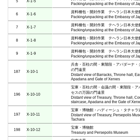
5
X-1-5
Packing/unpacking at the Embassy of Ja
資料梱包・開封作業 テヘラン日本大使
6
X-1-6
Packing/unpacking at the Embassy of Ja
資料梱包・開封作業 テヘラン日本大使
7
X-1-7
Packing/unpacking at the Embassy of Ja
資料梱包・開封作業 テヘラン日本大使
8
X-1-8
Packing/unpacking at the Embassy of Ja
資料梱包・開封作業 テヘラン日本大使
9
X-1-9
Packing/unpacking at the Embassy of Ja
兵舎・百柱の間・東階段・アパダーナ・
の門遠景
187
X-10-1
Distant view of Barracks, Throne hall, Ea
Apadana and Gate of Xerxes
宝庫・百柱の間・会議の間・東階段・ア
セスの万国の門遠景
196
X-10-10
Distant view of Treasury, Throne hall, Cou
staircase, Apadana and the Gate of Xerx
宝庫・博物館・ハディーシュ・タチャ
197
X-10-11
Distant view of Treasury, Persepolis Mu
Tachara
宝庫・博物館
198
X-10-12
Treasury and Persepolis Museum