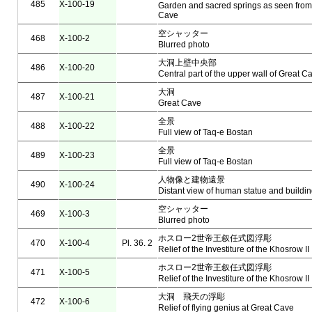
485
X-100-19
Garden and sacred springs as seen from 
Cave
空シャッター
468
X-100-2
Blurred photo
大洞上壁中央部
486
X-100-20
Central part of the upper wall of Great C
大洞
487
X-100-21
Great Cave
全景
488
X-100-22
Full view of Taq-e Bostan
全景
489
X-100-23
Full view of Taq-e Bostan
人物像と建物遠景
490
X-100-24
Distant view of human statue and buildin
空シャッター
469
X-100-3
Blurred photo
ホスロー2世帝王叙任式図浮彫
470
X-100-4
Pl. 36. 2
Relief of the Investiture of the Khosrow II
ホスロー2世帝王叙任式図浮彫
471
X-100-5
Relief of the Investiture of the Khosrow II
大洞 飛天の浮彫
472
X-100-6
Relief of flying genius at Great Cave