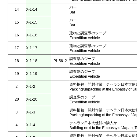
バー
14
X-1-14
Bar
バー
15
X-1-15
Bar
建物と調査隊のジープ
16
X-1-16
Expedition vehicle
建物と調査隊のジープ
17
X-1-17
Expedition vehicle
調査隊のジープ
18
X-1-18
Pl. 56. 2
Expedition vehicle
調査隊のジープ
19
X-1-19
Expedition vehicle
資料梱包・開封作業 テヘラン日本大使
2
X-1-2
Packing/unpacking at the Embassy of Ja
調査隊のジープ
20
X-1-20
Expedition vehicle
資料梱包・開封作業 テヘラン日本大使
3
X-1-3
Packing/unpacking at the Embassy of Ja
テヘラン日本大使館の隣人か
4
X-1-4
Building next to the Embassy of Japan, 
資料梱包・開封作業 テヘラン日本大使