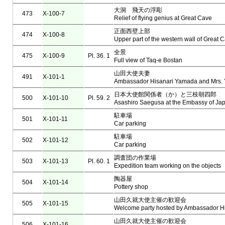
大洞 飛天の浮彫
473
X-100-7
Relief of flying genius at Great Cave
正面西壁上部
474
X-100-8
Upper part of the western wall of Great 
全景
475
X-100-9
Pl. 36. 1
Full view of Taq-e Bostan
山田大使夫妻
491
X-101-1
Ambassador Hisanari Yamada and Mrs.
日本大使館関係者（か）と三枝朝四郎
500
X-101-10
Pl. 59. 2
Asashiro Saegusa at the Embassy of Ja
駐車場
501
X-101-11
Car parking
駐車場
502
X-101-12
Car parking
調査団の作業場
503
X-101-13
Pl. 60. 1
Expedition team working on the objects
陶器屋
504
X-101-14
Pottery shop
山田久就大使主催の歓迎会
505
X-101-15
Welcome party hosted by Ambassador H
山田久就大使主催の歓迎会
506
X-101-16