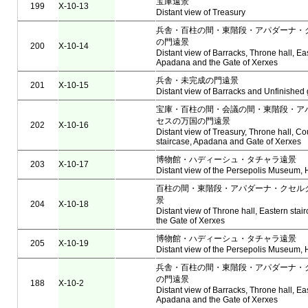
宝庫遠景
199
X-10-13
Distant view of Treasury
兵舎・百柱の間・東階段・アパダーナ・
の門遠景
200
X-10-14
Distant view of Barracks, Throne hall, Ea
Apadana and the Gate of Xerxes
兵舎・未完成の門遠景
201
X-10-15
Distant view of Barracks and Unfinished 
宝庫・百柱の間・会議の間・東階段・ア
セスの万国の門遠景
202
X-10-16
Distant view of Treasury, Throne hall, Cou
staircase, Apadana and Gate of Xerxes
博物館・ハディーシュ・タチャラ遠景
203
X-10-17
Distant view of the Persepolis Museum,
百柱の間・東階段・アパダーナ・クセル
景
204
X-10-18
Distant view of Throne hall, Eastern sta
the Gate of Xerxes
博物館・ハディーシュ・タチャラ遠景
205
X-10-19
Distant view of the Persepolis Museum,
兵舎・百柱の間・東階段・アパダーナ・
の門遠景
188
X-10-2
Distant view of Barracks, Throne hall, Ea
Apadana and the Gate of Xerxes