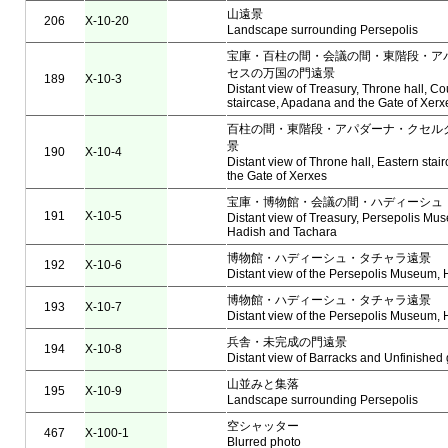
山遠景
206
X-10-20
Landscape surrounding Persepolis
宝庫・百柱の間・会議の間・東階段・ア
セスの万国の門遠景
189
X-10-3
Distant view of Treasury, Throne hall, Cou
staircase, Apadana and the Gate of Xerx
百柱の間・東階段・アパダーナ・クセル
景
190
X-10-4
Distant view of Throne hall, Eastern sta
the Gate of Xerxes
宝庫・博物館・会議の間・ハディーシ
191
X-10-5
Distant view of Treasury, Persepolis Mus
Hadish and Tachara
博物館・ハディーシュ・タチャラ遠景
192
X-10-6
Distant view of the Persepolis Museum,
博物館・ハディーシュ・タチャラ遠景
193
X-10-7
Distant view of the Persepolis Museum,
兵舎・未完成の門遠景
194
X-10-8
Distant view of Barracks and Unfinished 
山並みと集落
195
X-10-9
Landscape surrounding Persepolis
空シャッター
467
X-100-1
Blurred photo